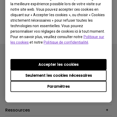
la meilleure expérience possible lors de votre visite sur
notre site web. Vous pouvez accepter ces cookies en
Aucun logiciel ou pilote
cliquant sur « Accepter les cookies », ou choisir « Cookies
strictement nécessaires » pour refuser toutes les
associé
technologies non essentielles. Vous pouvez
personnaliser vos réglages de cookies ici à tout moment.
Pour en savoir plus, veuillez consulter notre
Politique sur
les cookies
et notre
Politique de confidentialité
.
Accepter les cookies
Seulement les cookies nécessaires
Produits
Paramètres
Vidéoprojecteurs
Solutions
Moniteurs
Business Display
Assistance Technique
Éclairage
Haut-parleur
Contactez-nous
Ressources
Download Search