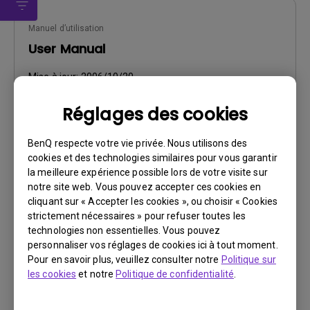
Manuel d’utilisation
User Manual
Mise à jour:
2006/10/20
Langue:
English
Réglages des cookies
Taille du fichier:
2.52 MB
Version:
BenQ respecte votre vie privée. Nous utilisons des
cookies et des technologies similaires pour vous garantir
Aperçu
la meilleure expérience possible lors de votre visite sur
notre site web. Vous pouvez accepter ces cookies en
cliquant sur « Accepter les cookies », ou choisir « Cookies
strictement nécessaires » pour refuser toutes les
technologies non essentielles. Vous pouvez
personnaliser vos réglages de cookies ici à tout moment.
Manuel d’utilisation
Pour en savoir plus, veuillez consulter notre
Politique sur
Manuel d'utilisation
les cookies
et notre
Politique de confidentialité
.
Mise à jour:
2006/10/20