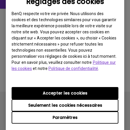
Réglages des cookies
Manuel d’utilisation
BenQ respecte votre vie privée. Nous utilisons des
User Manual
cookies et des technologies similaires pour vous garantir
la meilleure expérience possible lors de votre visite sur
notre site web. Vous pouvez accepter ces cookies en
Mise à jour:
2014/10/17
cliquant sur « Accepter les cookies », ou choisir « Cookies
Langue:
English
strictement nécessaires » pour refuser toutes les
Taille du fichier:
1.61 MB
technologies non essentielles. Vous pouvez
Version:
personnaliser vos réglages de cookies ici à tout moment.
Pour en savoir plus, veuillez consulter notre
Politique sur
les cookies
et notre
Politique de confidentialité
.
Aperçu
Accepter les cookies
Seulement les cookies nécessaires
Paramètres
Produits