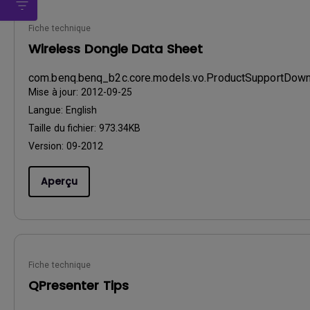
Fiche technique
Wireless Dongle Data Sheet
com.benq.benq_b2c.core.models.vo.ProductSupportDo
Mise à jour:
2012-09-25
Langue:
English
Taille du fichier:
973.34KB
Version:
09-2012
Aperçu
Fiche technique
QPresenter Tips