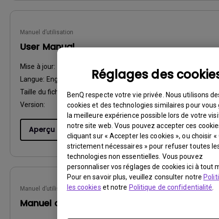
Manuel d’utilisation
User Manual
Mise à jour:
2010/08/10
Réglages des cookie
Langue:
English
Taille du fichier:
64.48 KB
BenQ respecte votre vie privée. Nous utilisons de
Version:
cookies et des technologies similaires pour vous 
la meilleure expérience possible lors de votre visi
notre site web. Vous pouvez accepter ces cookie
Aperçu
cliquant sur « Accepter les cookies », ou choisir 
strictement nécessaires » pour refuser toutes le
technologies non essentielles. Vous pouvez
personnaliser vos réglages de cookies ici à tout
Pour en savoir plus, veuillez consulter notre
Polit
les cookies
et notre
Politique de confidentialité
.
Manuel d’utilisation
Manuel d'utilisation