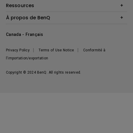
Haut-parleur
Contactez-nous
Ressources
Download Search
Centre de connaissances
À propos de BenQ
Recycling
Deal Registration
Information générale
Présentation de l'entreprise
Canada - Français
Développement durable
Actualités
Privacy Policy
Terms of Use Notice
Conformité à
l'importation/exportation
Copyright © 2024 BenQ. All rights reserved.