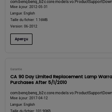
com.benq.benq_b2c.core.models.vo.ProductSupportDo
Mise à jour:
2012-05-31
Langue:
English
Taille du fichier:
1.16MB
Version:
06-2012
Aperçu
Garantie
CA 90 Day Limited Replacement Lamp Warra
Purchases After 5/1/2010
com.benq.benq_b2c.core.models.vo.ProductSupportDow
Mise à jour:
2017-04-12
Langue:
English
Taille du fichier:
101.90KB