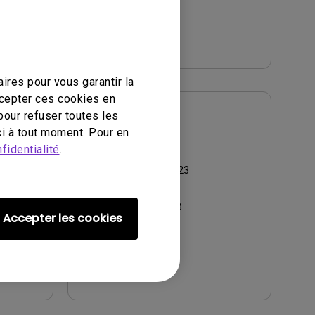
Aperçu
ires pour vous garantir la
ccepter ces cookies en
pour refuser toutes les
Manuel d’utilisation
i à tout moment. Pour en
User Manual
fidentialité
.
Mise à jour:
2018/04/23
Langue:
English
Taille du fichier:
11 MB
Accepter les cookies
Version:
Aperçu