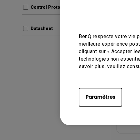
Control Protocols
Aper
Datasheet
BenQ respecte votre vie pr
meilleure expérience poss
cliquant sur « Accepter le
Manuel d’
technologies non essentie
Netwo
savoir plus, veuillez cons
Mise à j
Langue:
Taille du
Paramètres
Version:
Aper