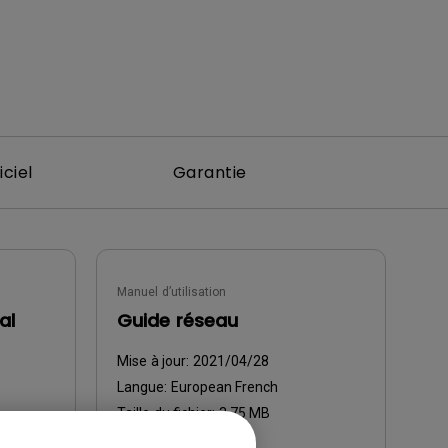
iciel
Garantie
Manuel d’utilisation
al
Guide réseau
Mise à jour:
2021/04/28
Langue:
European French
Taille du fichier:
3.75 MB
Version: