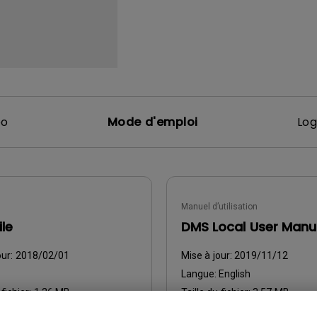
Avec HAS
éo
Mode d'emploi
Log
Manuel d’utilisation
le
DMS Local User Manu
our:
2018/02/01
Mise à jour:
2019/11/12
Langue:
English
 fichier:
1.26 MB
Taille du fichier:
3.57 MB
:
1
Version: