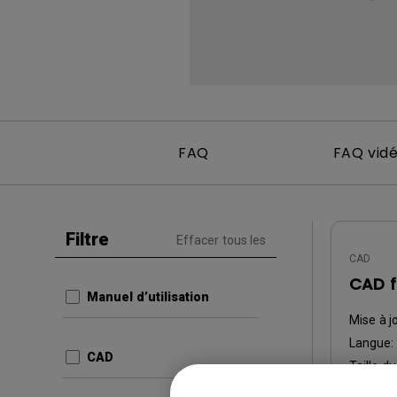
FAQ
FAQ vid
Filtre
Effacer tous les
CAD
CAD fi
Manuel d’utilisation
Mise à j
Langue:
CAD
Taille du
Version