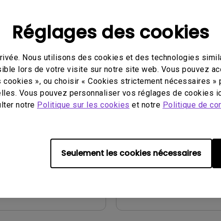
çu
Aperçu
Réglages des cookies
ivée. Nous utilisons des cookies et des technologies simila
ible lors de votre visite sur notre site web. Vous pouvez a
s cookies », ou choisir « Cookies strictement nécessaires » 
utilisation
Manuel d’utilisation
lles. Vous pouvez personnaliser vos réglages de cookies ic
rk Guide
Quick Start Guide
ulter notre
Politique sur les cookies
et notre
Politique de con
our:
2021/04/28
Mise à jour:
2017/09/27
English
Langue:
English
 fichier:
3.75 MB
Taille du fichier:
5.05 MB
Seulement les cookies nécessaires
Version:
çu
Aperçu