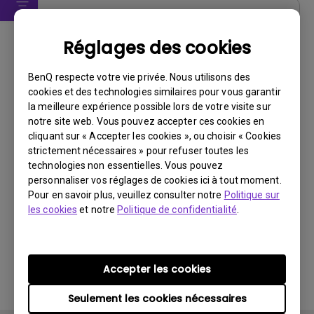
Logiciels
Réglages des cookies
DMS Local WW
BenQ respecte votre vie privée. Nous utilisons des
Système d’exploitation:
Windows
cookies et des technologies similaires pour vous garantir
OS Version:
la meilleure expérience possible lors de votre visite sur
Version:
V 3.2.9.0
notre site web. Vous pouvez accepter ces cookies en
Mise à jour:
2025/07/10
cliquant sur « Accepter les cookies », ou choisir « Cookies
strictement nécessaires » pour refuser toutes les
Taille du fichier:
88.61 MB
technologies non essentielles. Vous pouvez
personnaliser vos réglages de cookies ici à tout moment.
Télécharger
Pour en savoir plus, veuillez consulter notre
Politique sur
les cookies
et notre
Politique de confidentialité
.
En utilisant l'un des logiciels ci-dessus, vous acceptez
Accepter les cookies
les conditions de notre
contrat de licence utilisateur
final
.
Seulement les cookies nécessaires