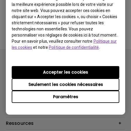
la meilleure expérience possible lors de votre visite sur
notre site web. Vous pouvez accepter ces cookies en
Aucun logiciel ou pilote
cliquant sur « Accepter les cookies », ou choisir « Cookies
strictement nécessaires » pour refuser toutes les
associé
technologies non essentielles. Vous pouvez
personnaliser vos réglages de cookies ici à tout moment.
Pour en savoir plus, veuillez consulter notre
Politique sur
les cookies
et notre
Politique de confidentialité
.
Accepter les cookies
Seulement les cookies nécessaires
Produits
Paramètres
Vidéoprojecteurs
Solutions
Moniteurs
Business Display
Assistance Technique
Éclairage
Haut-parleur
Contactez-nous
Ressources
Download Search