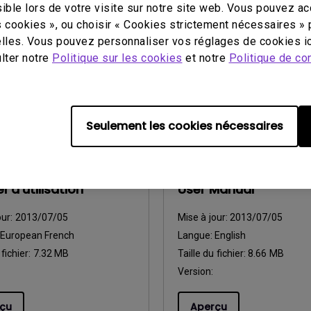
ProductSupportDownloadI
ible lors de votre visite sur notre site web. Vous pouvez a
89e21
 fichier:
1.35MB
s cookies », ou choisir « Cookies strictement nécessaires » 
Mise à jour:
2017-04-12
:
10-2014
lles. Vous pouvez personnaliser vos réglages de cookies ic
Langue:
English
ulter notre
Politique sur les cookies
et notre
Politique de con
Taille du fichier:
101.90KB
çu
Version:
11-2014
Aperçu
Seulement les cookies nécessaires
utilisation
Manuel d’utilisation
 d'utilisation
User Manual
our:
2013/07/05
Mise à jour:
2013/07/05
European French
Langue:
English
 fichier:
7.32 MB
Taille du fichier:
8.66 MB
Version:
çu
Aperçu