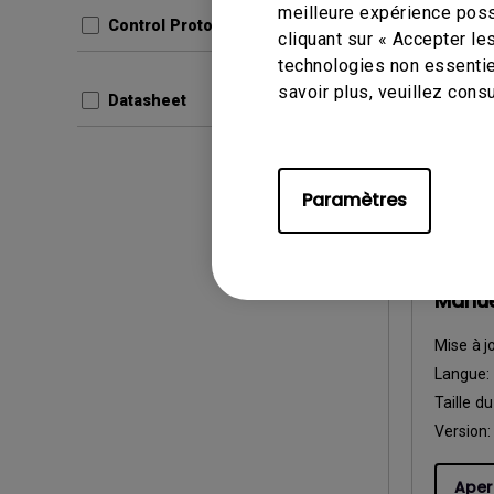
meilleure expérience poss
Taille du
Control Protocols
cliquant sur « Accepter le
Version
technologies non essentie
savoir plus, veuillez cons
Datasheet
Aper
Paramètres
Manuel d’
Manuel
Mise à j
Langue:
Taille du
Version:
Aper