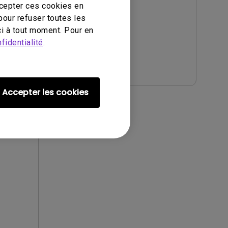
tem@48e
ccepter ces cookies en
Version:
pour refuser toutes les
i à tout moment. Pour en
fidentialité
.
Aperçu
Accepter les cookies