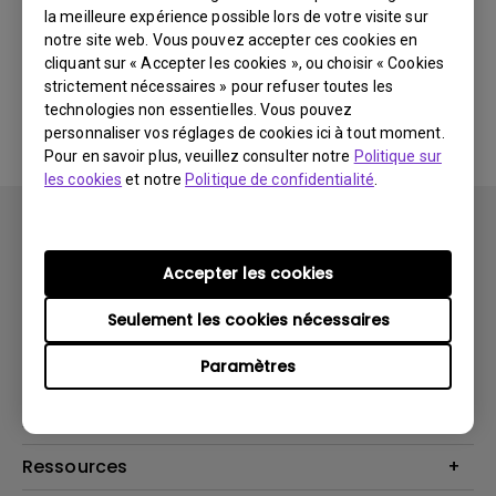
la meilleure expérience possible lors de votre visite sur
notre site web. Vous pouvez accepter ces cookies en
Aucun logiciel ou pilote
cliquant sur « Accepter les cookies », ou choisir « Cookies
strictement nécessaires » pour refuser toutes les
associé
technologies non essentielles. Vous pouvez
personnaliser vos réglages de cookies ici à tout moment.
Pour en savoir plus, veuillez consulter notre
Politique sur
les cookies
et notre
Politique de confidentialité
.
Accepter les cookies
Seulement les cookies nécessaires
Produits
Paramètres
Vidéoprojecteurs
Solutions
Moniteurs
Business Display
Assistance Technique
Éclairage
Haut-parleur
Contactez-nous
Ressources
Download Search