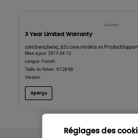
Garantie
3 Year Limited Warranty
com.benq.benq_b2c.core.models.vo.ProductSupp
Mise à jour:
2017-04-12
Langue:
French
Taille du fichier:
97.28 KB
Version:
Aperçu
Réglages des cooki