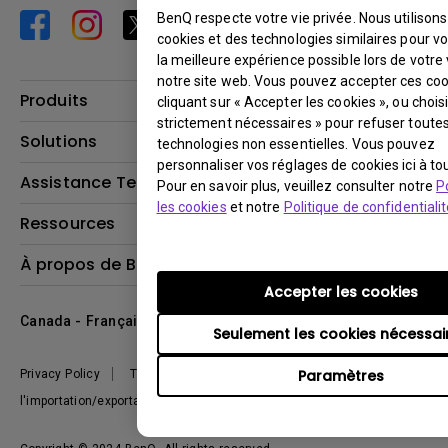
BenQ respecte votre vie privée. Nous utilison
cookies et des technologies similaires pour vo
la meilleure expérience possible lors de votre 
notre site web. Vous pouvez accepter ces coo
Produits
cliquant sur « Accepter les cookies », ou chois
strictement nécessaires » pour refuser toutes
Vidéoprojecteurs
Solutions
technologies non essentielles. Vous pouvez
Moniteurs
personnaliser vos réglages de cookies ici à t
Business Display
Assistance Technique
Pour en savoir plus, veuillez consulter notre
P
Éclairage
les cookies
et notre
Politique de confidentiali
Haut-parleur
Contactez-nous
Ressources
Download Search
Centre de connaissances
À propos de BenQ
Recycling
Deal Registration
Accepter les cookies
Information générale
Présentation de l'entreprise
Canada - Français
Développement durable
Seulement les cookies nécessai
Actualités
Paramètres
Privacy Policy
Terms of Use Notice
Conformité à
l'importation/exportation