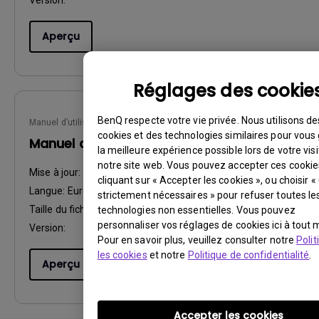
Version:
Aperçu
Réglages des cookie
BenQ respecte votre vie privée. Nous utilisons de
Manuel d’utilisation
cookies et des technologies similaires pour vous 
Manuel d'utilisation
la meilleure expérience possible lors de votre visi
notre site web. Vous pouvez accepter ces cookie
Mise à jour:
2007/10/31
cliquant sur « Accepter les cookies », ou choisir 
Langue:
European French
strictement nécessaires » pour refuser toutes le
Taille du fichier:
2.93 MB
technologies non essentielles. Vous pouvez
personnaliser vos réglages de cookies ici à tout
Version:
Pour en savoir plus, veuillez consulter notre
Polit
les cookies
et notre
Politique de confidentialité
.
Aperçu
Accepter les cookies