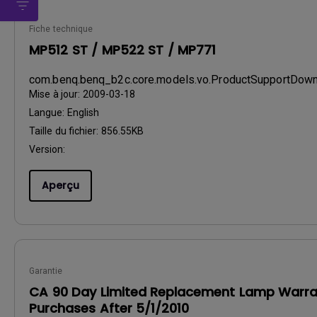
Fiche technique
MP512 ST / MP522 ST / MP771
com.benq.benq_b2c.core.models.vo.ProductSupportDo
Mise à jour:
2009-03-18
Langue:
English
Taille du fichier:
856.55KB
Version:
Aperçu
Garantie
CA 90 Day Limited Replacement Lamp Warra
Purchases After 5/1/2010