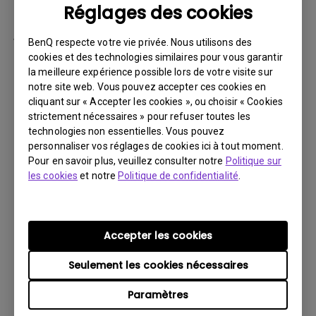
Réglages des cookies
par la suite.
Vous devez retourner le Produit à BenQ,
BenQ respecte votre vie privée. Nous utilisons des
sauf indication contraire de BenQ, ou à un
cookies et des technologies similaires pour vous garantir
la meilleure expérience possible lors de votre visite sur
prestataire de services agréé BenQ. Vous
notre site web. Vous pouvez accepter ces cookies en
devez prépayer les frais d’expédition, taxes
cliquant sur « Accepter les cookies », ou choisir « Cookies
d’exportation, droits de douane et toutes
strictement nécessaires » pour refuser toutes les
charges associées au transport du Produit
technologies non essentielles. Vous pouvez
personnaliser vos réglages de cookies ici à tout moment.
BenQ. De plus, vous êtes responsable de
Pour en savoir plus, veuillez consulter notre
Politique sur
l’assurance du Produit expédié et assumez
les cookies
et notre
Politique de confidentialité
.
le risque de perte des colis.
Tous les Produits retournés doivent être
accompagnés (i) des matériaux d’expédition
Accepter les cookies
et d’emballage d’origine, (ii) d’une description
Seulement les cookies nécessaires
du symptôme du Produit BenQ et (iii) d’une
preuve du lieu et de la date d’achat. Le
Paramètres
numéro RMA doit être clairement inscrit sur