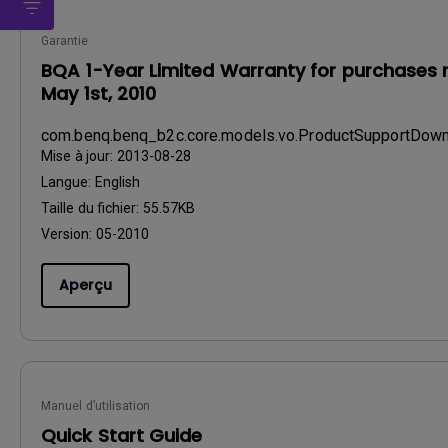
Garantie
BQA 1-Year Limited Warranty for purchases 
May 1st, 2010
com.benq.benq_b2c.core.models.vo.ProductSupportDo
Mise à jour:
2013-08-28
Langue:
English
Taille du fichier:
55.57KB
Version:
05-2010
Aperçu
Manuel d’utilisation
Quick Start Guide