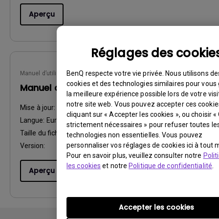
Aperçu
Réglages des cookie
BenQ respecte votre vie privée. Nous utilisons de
Manuel d’utilisation
cookies et des technologies similaires pour vous 
Manuel d'utilisation
la meilleure expérience possible lors de votre visi
notre site web. Vous pouvez accepter ces cookie
Mise à jour:
2010/05/24
cliquant sur « Accepter les cookies », ou choisir «
Langue:
European French
strictement nécessaires » pour refuser toutes le
Taille du fichier:
4.84 MB
technologies non essentielles. Vous pouvez
personnaliser vos réglages de cookies ici à tout
Version:
Pour en savoir plus, veuillez consulter notre
Polit
les cookies
et notre
Politique de confidentialité
.
Aperçu
Accepter les cookies