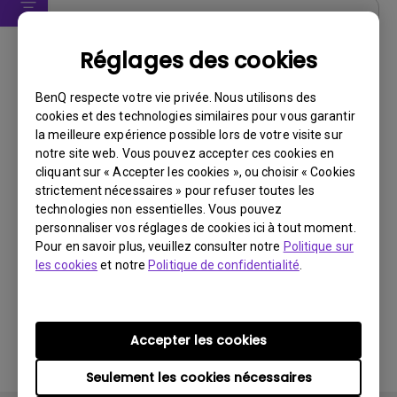
Logiciels
Réglages des cookies
DMS Local WW
BenQ respecte votre vie privée. Nous utilisons des
Système d’exploitation:
Windows
cookies et des technologies similaires pour vous garantir
OS Version:
la meilleure expérience possible lors de votre visite sur
Version:
V 3.2.9.0
notre site web. Vous pouvez accepter ces cookies en
Mise à jour:
2025/07/10
cliquant sur « Accepter les cookies », ou choisir « Cookies
strictement nécessaires » pour refuser toutes les
Taille du fichier:
88.61 MB
technologies non essentielles. Vous pouvez
personnaliser vos réglages de cookies ici à tout moment.
Télécharger
Pour en savoir plus, veuillez consulter notre
Politique sur
les cookies
et notre
Politique de confidentialité
.
En utilisant l'un des logiciels ci-dessus, vous acceptez
Accepter les cookies
les conditions de notre
contrat de licence utilisateur
final
.
Seulement les cookies nécessaires