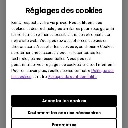
Langue:
General
Réglages des cookies
Taille du fichier:
2.23 MB
Version:
BenQ respecte votre vie privée. Nous utilisons des
cookies et des technologies similaires pour vous garantir
Aperçu
la meilleure expérience possible lors de votre visite sur
notre site web. Vous pouvez accepter ces cookies en
cliquant sur « Accepter les cookies », ou choisir « Cookies
strictement nécessaires » pour refuser toutes les
technologies non essentielles. Vous pouvez
personnaliser vos réglages de cookies ici à tout moment.
Manuel d’utilisation
Pour en savoir plus, veuillez consulter notre
Politique sur
User Manual
les cookies
et notre
Politique de confidentialité
.
Mise à jour:
2023/05/08
Langue:
English
Accepter les cookies
Taille du fichier:
5.72 MB
Version:
Seulement les cookies nécessaires
Aperçu
Paramètres