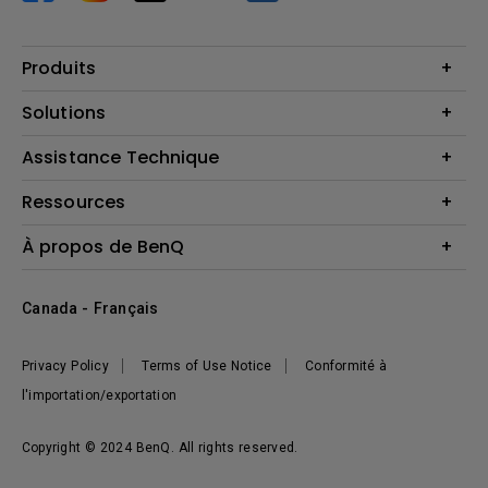
Produits
Vidéoprojecteurs
Solutions
Moniteurs
Business Display
Assistance Technique
Éclairage
Haut-parleur
Contactez-nous
Ressources
Download Search
Centre de connaissances
À propos de BenQ
Recycling
Deal Registration
Information générale
Présentation de l'entreprise
Canada - Français
Développement durable
Actualités
Privacy Policy
Terms of Use Notice
Conformité à
l'importation/exportation
Copyright © 2024 BenQ. All rights reserved.