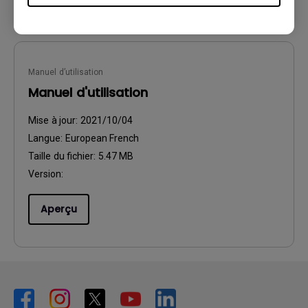
Manuel d’utilisation
Manuel d'utilisation
Mise à jour:
2021/10/04
Langue:
European French
Taille du fichier:
5.47 MB
Version:
Aperçu