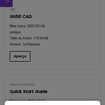
CAD
GS50 CAD
Mise à jour:
2021/07/26
Langue:
Taille du fichier:
173.54 KB
Version:
1st Release
Aperçu
Manuel d’utilisation
Quick Start Guide
Mise à jour:
2021/12/22