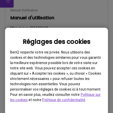
Manuel d’utilisation
Manuel d'utilisation
Mise à jour:
2013/03/26
Langue:
European French
Réglages des cookies
Taille du fichier:
10.28 MB
Version:
BenQ respecte votre vie privée. Nous utilisons des
cookies et des technologies similaires pour vous garantir
Aperçu
la meilleure expérience possible lors de votre visite sur
notre site web. Vous pouvez accepter ces cookies en
cliquant sur « Accepter les cookies », ou choisir « Cookies
strictement nécessaires » pour refuser toutes les
technologies non essentielles. Vous pouvez
personnaliser vos réglages de cookies ici à tout moment.
Manuel d’utilisation
Pour en savoir plus, veuillez consulter notre
Politique sur
User Manual
les cookies
et notre
Politique de confidentialité
.
Mise à jour:
2013/03/26