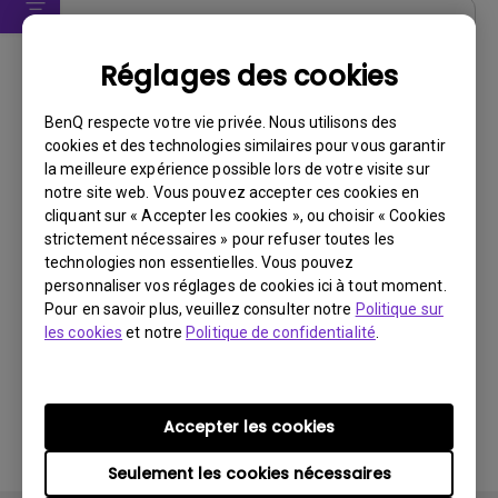
Logiciels
Réglages des cookies
DMS Local
BenQ respecte votre vie privée. Nous utilisons des
Système d’exploitation:
Windows
cookies et des technologies similaires pour vous garantir
OS Version:
la meilleure expérience possible lors de votre visite sur
Version:
3.1.2.0
notre site web. Vous pouvez accepter ces cookies en
Mise à jour:
2024/04/29
cliquant sur « Accepter les cookies », ou choisir « Cookies
strictement nécessaires » pour refuser toutes les
Taille du fichier:
88.43 MB
technologies non essentielles. Vous pouvez
personnaliser vos réglages de cookies ici à tout moment.
Télécharger
Pour en savoir plus, veuillez consulter notre
Politique sur
les cookies
et notre
Politique de confidentialité
.
En utilisant l'un des logiciels ci-dessus, vous acceptez
Accepter les cookies
les conditions de notre
contrat de licence utilisateur
final
.
Seulement les cookies nécessaires