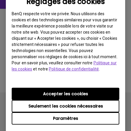
Réglages des cookies
Manuel d’utilisation
BenQ respecte votre vie privée. Nous utilisons des
User Manual
cookies et des technologies similaires pour vous garantir
la meilleure expérience possible lors de votre visite sur
notre site web. Vous pouvez accepter ces cookies en
Mise à jour:
2006/05/25
cliquant sur « Accepter les cookies », ou choisir « Cookies
Langue:
English
strictement nécessaires » pour refuser toutes les
Taille du fichier:
2.19 MB
technologies non essentielles. Vous pouvez
Version:
personnaliser vos réglages de cookies ici à tout moment.
Pour en savoir plus, veuillez consulter notre
Politique sur
les cookies
et notre
Politique de confidentialité
.
Aperçu
Accepter les cookies
Seulement les cookies nécessaires
Paramètres
Produits