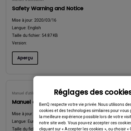
Safety Warning and Notice
Mise à jour:
2020/03/16
Langue:
English
Taille du fichier:
54.87 KB
Version:
Aperçu
Réglages des cookie
Manuel d’utilisation
Manuel d'utilisation
BenQ respecte votre vie privée. Nous utilisons de
cookies et des technologies similaires pour vous 
Mise à jour:
2016/10/12
la meilleure expérience possible lors de votre visi
Langue:
European French
notre site web. Vous pouvez accepter ces cookie
Taille du fichier:
cliquant sur « Accepter les cookies », ou choisir «
7.46 MB