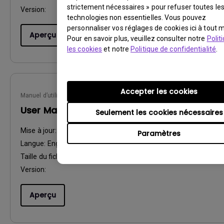
strictement nécessaires » pour refuser toutes le
Version:
technologies non essentielles. Vous pouvez
personnaliser vos réglages de cookies ici à tout
Aperçu
Pour en savoir plus, veuillez consulter notre
Polit
les cookies
et notre
Politique de confidentialité
.
Accepter les cookies
Manuel d’utilisation
User Manual
Seulement les cookies nécessaires
Mise à jour:
2016/10/12
Paramètres
Langue:
English
Taille du fichier:
7.39 MB
Version:
Aperçu