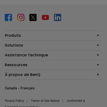
Produits
Vidéoprojecteurs
Solutions
Moniteurs
Business Display
Assistance Technique
Éclairage
Haut-parleur
Contactez-nous
Ressources
Download Search
Centre de connaissances
À propos de BenQ
Recycling
Deal Registration
Information générale
Présentation de l'entreprise
Canada - Français
Développement durable
Actualités
Privacy Policy
Terms of Use Notice
Conformité à