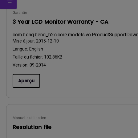
Garantie
3 Year LCD Monitor Warranty - CA
com.benq.benq_b2c.core.models.vo.ProductSupportDo
Mise à jour:
2015-12-10
Langue:
English
Taille du fichier:
102.86KB
Version:
09-2014
Aperçu
Manuel d’utilisation
Resolution file