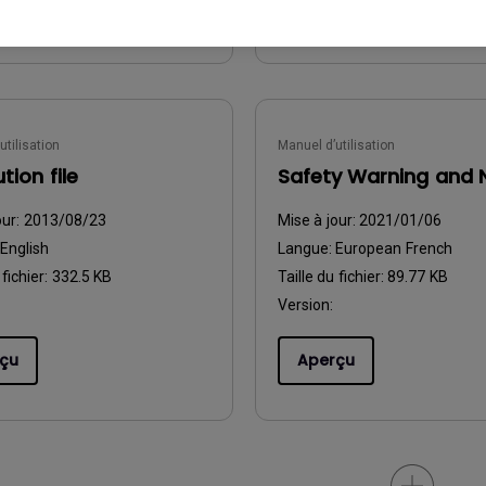
çu
Aperçu
utilisation
Manuel d’utilisation
tion file
Safety Warning and 
our:
2013/08/23
Mise à jour:
2021/01/06
English
Langue:
European French
 fichier:
332.5 KB
Taille du fichier:
89.77 KB
Version:
çu
Aperçu