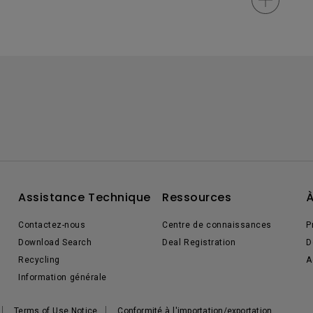
Assistance Technique
Ressources
À
Contactez-nous
Centre de connaissances
P
Download Search
Deal Registration
D
Recycling
A
Information générale
Terms of Use Notice
Conformité à l'importation/exportation