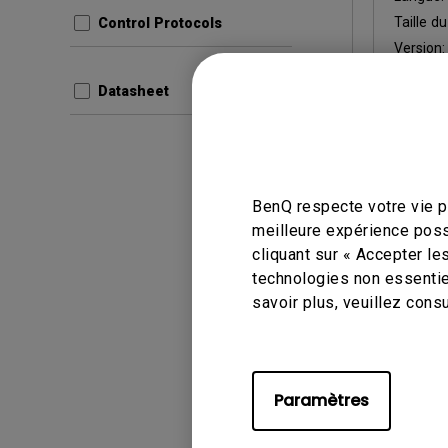
Taille du
Control Protocols
Version
Datasheet
Aper
BenQ respecte votre vie pr
meilleure expérience poss
Manuel d’
cliquant sur « Accepter le
Palet
technologies non essentie
guide
savoir plus, veuillez cons
Mise à j
Langue:
Taille du
Paramètres
Version: