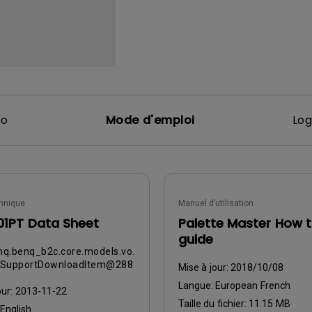
Avec HAS
éo
Mode d'emploi
Log
hnique
Manuel d’utilisation
1PT Data Sheet
Palette Master How 
guide
q.benq_b2c.core.models.vo.
tSupportDownloadItem@288
Mise à jour:
2018/10/08
Langue:
European French
our:
2013-11-22
Taille du fichier:
11.15 MB
English