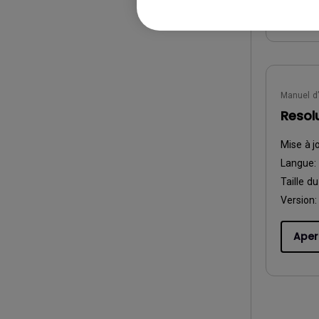
Aper
Manuel d’
Resolu
Mise à j
Langue:
Taille du
Version:
Aper