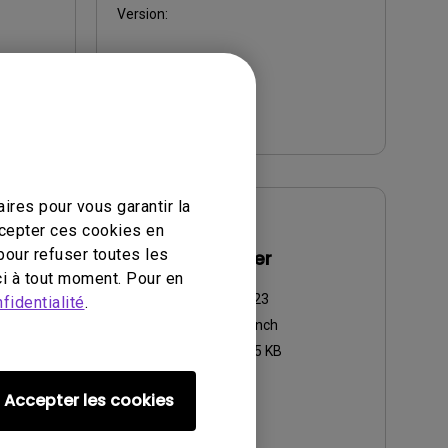
Version:
Aperçu
ires pour vous garantir la
ccepter ces cookies en
Manuel d’utilisation
pour refuser toutes les
ts
Résolution fichier
i à tout moment. Pour en
Mise à jour:
2013/08/23
fidentialité
.
Langue:
European French
Taille du fichier:
354.65 KB
Version:
Accepter les cookies