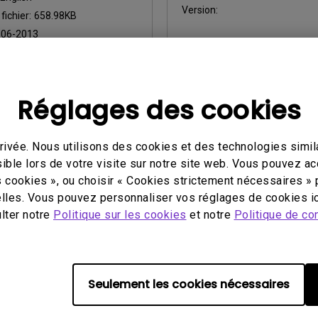
Version:
 fichier:
658.98KB
:
06-2013
çu
Aperçu
Réglages des cookies
ivée. Nous utilisons des cookies et des technologies simila
ible lors de votre visite sur notre site web. Vous pouvez a
utilisation
Manuel d’utilisation
s cookies », ou choisir « Cookies strictement nécessaires » 
te Master How to use
Regulatory Statemen
lles. Vous pouvez personnaliser vos réglages de cookies ic
Mise à jour:
2026/03/23
ulter notre
Politique sur les cookies
et notre
Politique de con
our:
2018/10/08
Langue:
General
General
Taille du fichier:
752.9 KB
 fichier:
11.13 MB
Version:
Seulement les cookies nécessaires