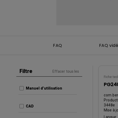
FAQ
FAQ vid
Filtre
Effacer tous les
Fiche tec
PG240
Manuel d’utilisation
com.ben
Produc
3448e
CAD
Mise à j
Langue: