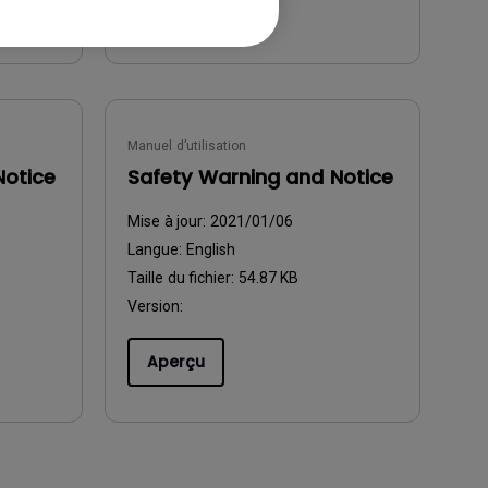
Aperçu
Manuel d’utilisation
Notice
Safety Warning and Notice
Mise à jour:
2021/01/06
Langue:
English
Taille du fichier:
54.87 KB
Version:
Aperçu