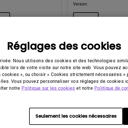
Version:
çu
Aperçu
Réglages des cookies
utilisation
Manuel d’utilisation
ivée. Nous utilisons des cookies et des technologies simila
y Pilot 2 User Manual
Display Pilot 2 User 
ible lors de votre visite sur notre site web. Vous pouvez a
s cookies », ou choisir « Cookies strictement nécessaires » 
our:
2026/07/23
Mise à jour:
2026/07/23
lles. Vous pouvez personnaliser vos réglages de cookies ic
English
Langue:
European French
ulter notre
Politique sur les cookies
et notre
Politique de con
 fichier:
5.54 MB
Taille du fichier:
5.62 MB
Version:
Seulement les cookies nécessaires
çu
Aperçu