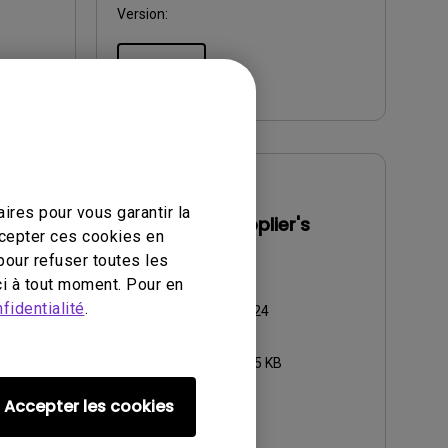
Version:
Aperçu
Manuel d’utilisation
ires pour vous garantir la
Manual
FCC SDoC (Supplier's
ccepter ces cookies en
Declaration of
pour refuser toutes les
Conformity)-T
i à tout moment. Pour en
fidentialité
.
Mise à jour:
2025/01/24
Langue:
English
Taille du fichier:
236.45 KB
Version:
Accepter les cookies
Aperçu