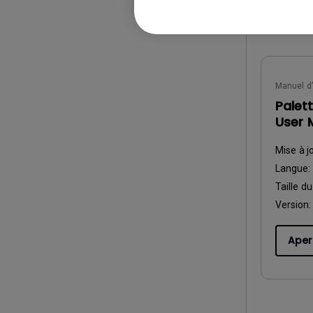
Manuel d’
Palet
User 
Mise à j
Langue:
Taille du
Version:
Aper