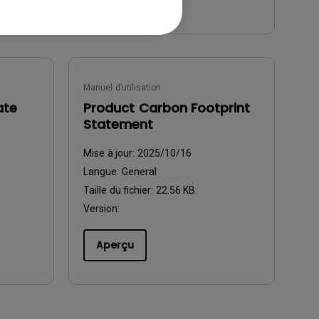
Manuel d’utilisation
ate
Product Carbon Footprint
Statement
Mise à jour:
2025/10/16
Langue:
General
Taille du fichier:
22.56 KB
Version:
Aperçu