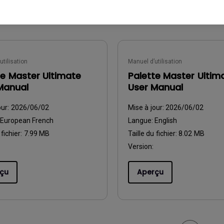
utilisation
Manuel d’utilisation
te Master Ultimate
Palette Master Ultim
Manual
User Manual
our:
2026/06/02
Mise à jour:
2026/06/02
European French
Langue:
English
 fichier:
7.99 MB
Taille du fichier:
8.02 MB
Version:
çu
Aperçu