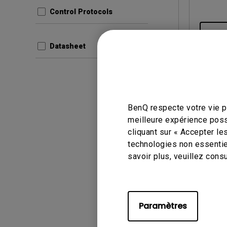
Control Protocols
Aper
Datasheet
Manuel d’
BenQ respecte votre vie pr
Displa
meilleure expérience poss
cliquant sur « Accepter le
Mise à j
technologies non essentie
Langue:
savoir plus, veuillez cons
Taille du
Version:
Paramètres
Aper