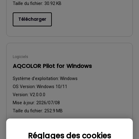
Taille du fichier:
30.92 KB
Télécharger
Logiciels
AQCOLOR Pilot for Windows
Système d’exploitation:
Windows
OS Version:
Windows 10/11
Version:
V2.0.0.0
Mise à jour:
2026/07/08
Taille du fichier:
252.9 MB
Télécharger
Réglages des cookies