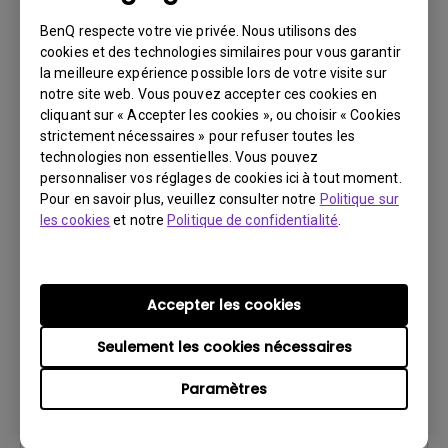
BenQ respecte votre vie privée. Nous utilisons des
cookies et des technologies similaires pour vous garantir
la meilleure expérience possible lors de votre visite sur
Logiciels
notre site web. Vous pouvez accepter ces cookies en
Display Pilot 2 for Mac
cliquant sur « Accepter les cookies », ou choisir « Cookies
strictement nécessaires » pour refuser toutes les
Système d’exploitation:
Mac
technologies non essentielles. Vous pouvez
OS Version:
macOS 13 Ventura or later
personnaliser vos réglages de cookies ici à tout moment.
Pour en savoir plus, veuillez consulter notre
Politique sur
Version:
V1.12.4.0
les cookies
et notre
Politique de confidentialité
.
Mise à jour:
2026/07/07
Taille du fichier:
385.61 MB
Accepter les cookies
Télécharger
Seulement les cookies nécessaires
Paramètres
Logiciels