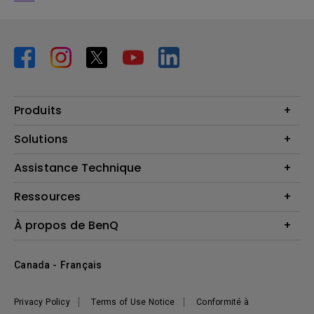
Produits
Vidéoprojecteurs
Solutions
Moniteurs
Business Display
Assistance Technique
Éclairage
Haut-parleur
Contactez-nous
Ressources
Download Search
Centre de connaissances
À propos de BenQ
Recycling
Deal Registration
Information générale
Présentation de l'entreprise
Canada - Français
Développement durable
Actualités
Privacy Policy
Terms of Use Notice
Conformité à