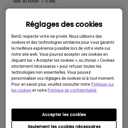
Taille du fichier:
7.15 MB
Télécharger
Réglages des cookies
BenQ respecte votre vie privée. Nous utilisons des
cookies et des technologies similaires pour vous garantir
la meilleure expérience possible lors de votre visite sur
Logiciels
notre site web. Vous pouvez accepter ces cookies en
Display Pilot for Mac
cliquant sur « Accepter les cookies », ou choisir « Cookies
strictement nécessaires » pour refuser toutes les
Système d’exploitation:
technologies non essentielles. Vous pouvez
OS Version:
MacOS 12 or later
personnaliser vos réglages de cookies ici à tout moment.
Pour en savoir plus, veuillez consulter notre
Politique sur
Version:
V1.1.2.5
les cookies
et notre
Politique de confidentialité
.
Mise à jour:
2023/06/14
Taille du fichier:
72.36 MB
Accepter les cookies
Télécharger
Seulement les cookies nécessaires