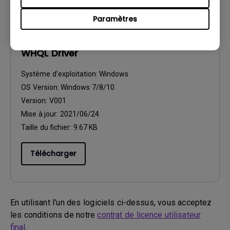
Paramètres
Pilote
WHQL Driver
Système d’exploitation:
Windows
OS Version:
Windows 7/8/10
Version:
V001
Mise à jour:
2021/06/24
Taille du fichier:
9.67 KB
Télécharger
En utilisant l'un des logiciels ci-dessus, vous acceptez
les conditions de notre
contrat de licence utilisateur
final
.