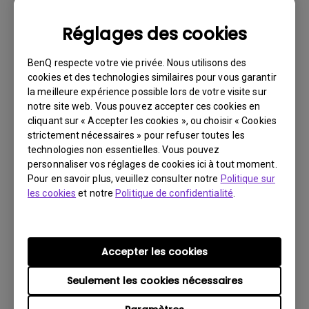
Taille du fichier:
252.9 MB
Réglages des cookies
Télécharger
BenQ respecte votre vie privée. Nous utilisons des
cookies et des technologies similaires pour vous garantir
la meilleure expérience possible lors de votre visite sur
notre site web. Vous pouvez accepter ces cookies en
cliquant sur « Accepter les cookies », ou choisir « Cookies
Logiciels
strictement nécessaires » pour refuser toutes les
Palette Master Ultimate for SW240
technologies non essentielles. Vous pouvez
personnaliser vos réglages de cookies ici à tout moment.
Système d’exploitation:
Mac
Pour en savoir plus, veuillez consulter notre
Politique sur
OS Version:
MacOS 12 or later
les cookies
et notre
Politique de confidentialité
.
Version:
v02.5.3.0
Mise à jour:
2026/04/13
Taille du fichier:
467.08 MB
Accepter les cookies
Seulement les cookies nécessaires
Télécharger