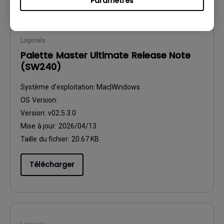
Paramètres
Logiciels
Palette Master Ultimate Release Note
(SW240)
Système d’exploitation:
Mac|Windows
OS Version:
Version:
v02.5.3.0
Mise à jour:
2026/04/13
Taille du fichier:
20.67 KB
Télécharger