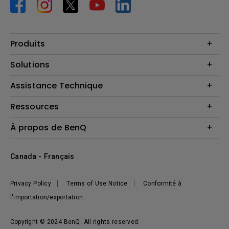
Produits
Vidéoprojecteurs
Solutions
Moniteurs
Business Display
Assistance Technique
Éclairage
Haut-parleur
Contactez-nous
Ressources
Download Search
Centre de connaissances
À propos de BenQ
Recycling
Deal Registration
Information générale
Présentation de l'entreprise
Canada - Français
Développement durable
Actualités
Privacy Policy
Terms of Use Notice
Conformité à
l'importation/exportation
Copyright © 2024 BenQ. All rights reserved.