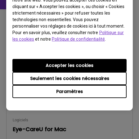
notre site web. Vous pouvez accepter ces cookies en
cliquant sur « Accepter les cookies », ou choisir « Cookies
strictement nécessaires » pour refuser toutes les
Logiciels
technologies non essentielles. Vous pouvez
Eye-CareU Release Note
personnaliser vos réglages de cookies ici à tout moment.
Pour en savoir plus, veuillez consulter notre
Politique sur
Système d’exploitation:
Mac
les cookies
et notre
Politique de confidentialité
.
OS Version:
Mac 13 or later
Version:
V1.5.7.0
Mise à jour:
2026/08/04
Accepter les cookies
Taille du fichier:
176.93 MB
Seulement les cookies nécessaires
Télécharger
Paramètres
Logiciels
Eye-CareU for Mac