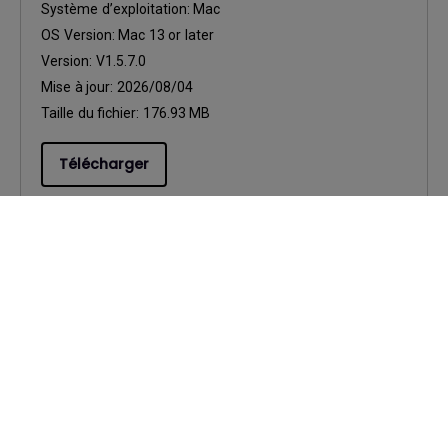
Système d’exploitation:
Mac
OS Version:
Mac 13 or later
Version:
V1.5.7.0
Mise à jour:
2026/08/04
Taille du fichier:
176.93 MB
Télécharger
Logiciels
Eye-CareU for Win
Système d’exploitation:
Windows
OS Version:
Windows 10/11
Version:
V1.5.5.0
Mise à jour:
2026/08/04