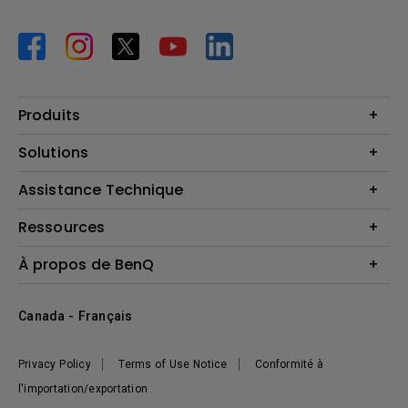
Produits
Vidéoprojecteurs
Solutions
Moniteurs
Business Display
Assistance Technique
Éclairage
Haut-parleur
Contactez-nous
Ressources
Download Search
Centre de connaissances
À propos de BenQ
Recycling
Deal Registration
Information générale
Présentation de l'entreprise
Canada - Français
Développement durable
Actualités
Privacy Policy
Terms of Use Notice
Conformité à
l'importation/exportation