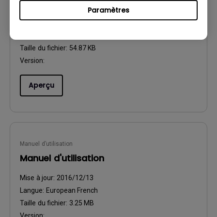
Safety Warning and Notice
Paramètres
Mise à jour:
2021/01/06
Langue:
English
Taille du fichier:
54.87 KB
Version:
Aperçu
Manuel d’utilisation
Manuel d'utilisation
Mise à jour:
2016/12/13
Langue:
European French
Taille du fichier:
3.25 MB
Version: