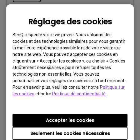
Réglages des cookies
Manuel d’utilisation
BenQ respecte votre vie privée. Nous utilisons des
Safety Warning and Notice
cookies et des technologies similaires pour vous garantir
la meilleure expérience possible lors de votre visite sur
notre site web. Vous pouvez accepter ces cookies en
Mise à jour:
2021/01/06
cliquant sur « Accepter les cookies », ou choisir « Cookies
Langue:
European French
strictement nécessaires » pour refuser toutes les
Taille du fichier:
89.77 KB
technologies non essentielles. Vous pouvez
Version:
personnaliser vos réglages de cookies ici à tout moment.
Pour en savoir plus, veuillez consulter notre
Politique sur
les cookies
et notre
Politique de confidentialité
.
Aperçu
Accepter les cookies
Seulement les cookies nécessaires
Manuel d’utilisation