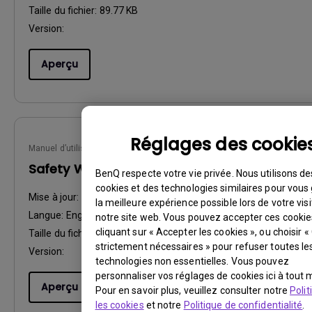
Taille du fichier:
89.77 KB
Version:
Aperçu
Réglages des cookie
Manuel d’utilisation
Safety Warning and Notice
BenQ respecte votre vie privée. Nous utilisons de
cookies et des technologies similaires pour vous 
Mise à jour:
2021/01/06
la meilleure expérience possible lors de votre visi
Langue:
English
notre site web. Vous pouvez accepter ces cookie
cliquant sur « Accepter les cookies », ou choisir 
Taille du fichier:
54.87 KB
strictement nécessaires » pour refuser toutes le
Version:
technologies non essentielles. Vous pouvez
personnaliser vos réglages de cookies ici à tout
Aperçu
Pour en savoir plus, veuillez consulter notre
Polit
les cookies
et notre
Politique de confidentialité
.