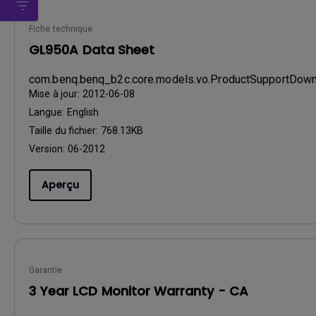
Fiche technique
GL950A Data Sheet
com.benq.benq_b2c.core.models.vo.ProductSupportDo
Mise à jour:
2012-06-08
Langue:
English
Taille du fichier:
768.13KB
Version:
06-2012
Aperçu
Garantie
3 Year LCD Monitor Warranty - CA