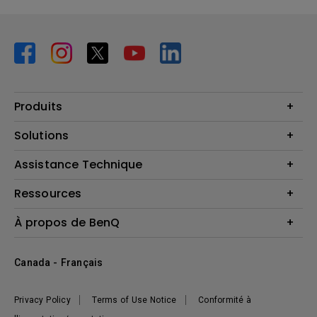
Produits
Vidéoprojecteurs
Solutions
Moniteurs
Business Display
Assistance Technique
Éclairage
Haut-parleur
Contactez-nous
Ressources
Download Search
Centre de connaissances
À propos de BenQ
Recycling
Deal Registration
Information générale
Présentation de l'entreprise
Canada - Français
Développement durable
Actualités
Privacy Policy
Terms of Use Notice
Conformité à