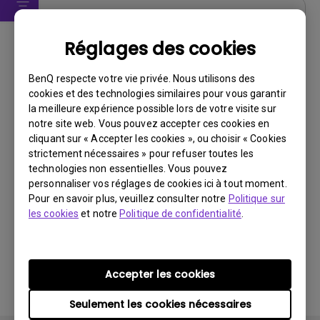
Pilote
Réglages des cookies
Driver
BenQ respecte votre vie privée. Nous utilisons des
Système d’exploitation:
Windows7|WindowVista|WinXP
cookies et des technologies similaires pour vous garantir
OS Version:
la meilleure expérience possible lors de votre visite sur
Version:
MP
notre site web. Vous pouvez accepter ces cookies en
Mise à jour:
2010/09/14
cliquant sur « Accepter les cookies », ou choisir « Cookies
strictement nécessaires » pour refuser toutes les
Taille du fichier:
9.59 KB
technologies non essentielles. Vous pouvez
personnaliser vos réglages de cookies ici à tout moment.
Télécharger
Pour en savoir plus, veuillez consulter notre
Politique sur
les cookies
et notre
Politique de confidentialité
.
En utilisant l'un des logiciels ci-dessus, vous acceptez
Accepter les cookies
les conditions de notre
contrat de licence utilisateur
final
.
Seulement les cookies nécessaires