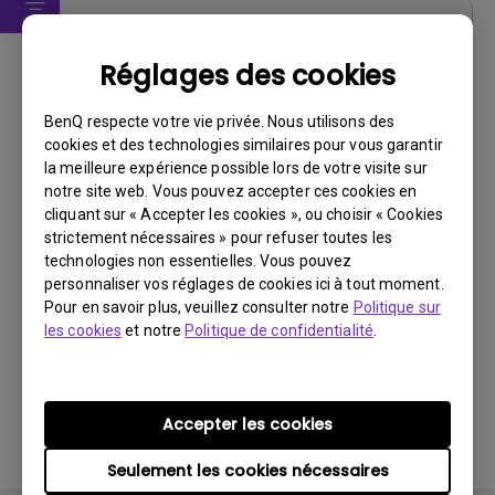
Pilote
Réglages des cookies
GL2250HM Driver
BenQ respecte votre vie privée. Nous utilisons des
Système d’exploitation:
Windows7|WindowVista|WinXP
cookies et des technologies similaires pour vous garantir
OS Version:
la meilleure expérience possible lors de votre visite sur
Version:
0
notre site web. Vous pouvez accepter ces cookies en
Mise à jour:
2011/09/22
cliquant sur « Accepter les cookies », ou choisir « Cookies
strictement nécessaires » pour refuser toutes les
Taille du fichier:
8.98 KB
technologies non essentielles. Vous pouvez
personnaliser vos réglages de cookies ici à tout moment.
Télécharger
Pour en savoir plus, veuillez consulter notre
Politique sur
les cookies
et notre
Politique de confidentialité
.
En utilisant l'un des logiciels ci-dessus, vous acceptez
Accepter les cookies
les conditions de notre
contrat de licence utilisateur
final
.
Seulement les cookies nécessaires