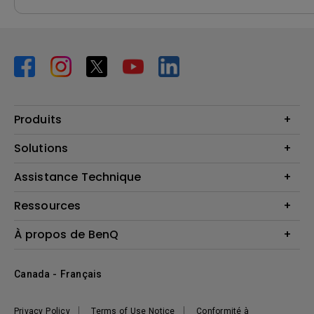
Produits
Vidéoprojecteurs
Solutions
Moniteurs
Business Display
Assistance Technique
Éclairage
Haut-parleur
Contactez-nous
Ressources
Download Search
Centre de connaissances
À propos de BenQ
Recycling
Deal Registration
Information générale
Présentation de l'entreprise
Canada - Français
Développement durable
Actualités
Privacy Policy
Terms of Use Notice
Conformité à