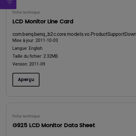
Fiche technique
LCD Monitor Line Card
com.benq.benq_b2c.core.models.vo.ProductSupportDo
Mise à jour:
2011-10-03
Langue:
English
Taille du fichier:
2.32MB
Version:
2011-09
Aperçu
Fiche technique
G925 LCD Monitor Data Sheet