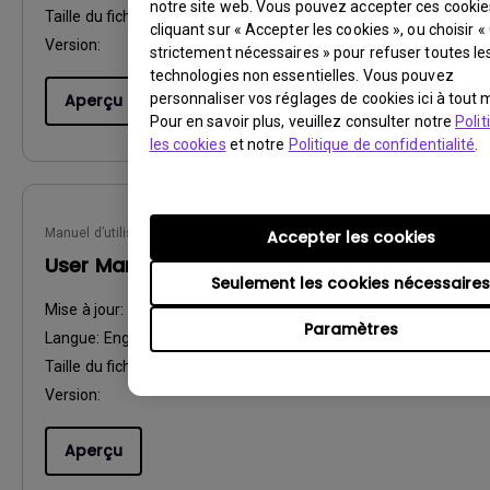
notre site web. Vous pouvez accepter ces cookie
Taille du fichier:
1.71 MB
cliquant sur « Accepter les cookies », ou choisir 
Version:
strictement nécessaires » pour refuser toutes le
technologies non essentielles. Vous pouvez
Aperçu
personnaliser vos réglages de cookies ici à tout
Pour en savoir plus, veuillez consulter notre
Polit
les cookies
et notre
Politique de confidentialité
.
Manuel d’utilisation
Accepter les cookies
User Manual
Seulement les cookies nécessaires
Mise à jour:
2009/10/14
Paramètres
Langue:
English
Taille du fichier:
859.32 KB
Version:
Aperçu