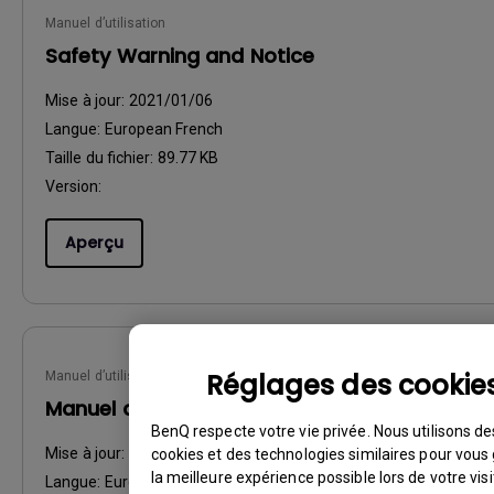
Manuel d’utilisation
Safety Warning and Notice
Mise à jour:
2021/01/06
Langue:
European French
Taille du fichier:
89.77 KB
Version:
Aperçu
Réglages des cookie
Manuel d’utilisation
Manuel d'utilisation
BenQ respecte votre vie privée. Nous utilisons de
Mise à jour:
2009/10/14
cookies et des technologies similaires pour vous 
la meilleure expérience possible lors de votre visi
Langue:
European French