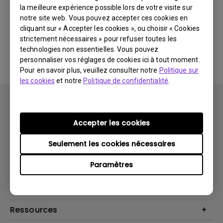
la meilleure expérience possible lors de votre visite sur
notre site web. Vous pouvez accepter ces cookies en
Aucun logiciel ou pilote
cliquant sur « Accepter les cookies », ou choisir « Cookies
strictement nécessaires » pour refuser toutes les
associé
technologies non essentielles. Vous pouvez
personnaliser vos réglages de cookies ici à tout moment.
Pour en savoir plus, veuillez consulter notre
Politique sur
les cookies
et notre
Politique de confidentialité
.
Accepter les cookies
Seulement les cookies nécessaires
Produits
Paramètres
Vidéoprojecteurs
Solutions
Moniteurs
Business Display
Assistance Technique
Éclairage
Haut-parleur
Contactez-nous
Ressources
Download Search