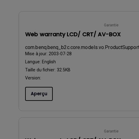
Garantie
Web warranty LCD/ CRT/ AV-BOX
com.benq.benq_b2c.core.models.vo.ProductSupp
Mise à jour:
2003-07-28
Langue:
English
Taille du fichier:
32.5KB
Version:
Aperçu
Garantie