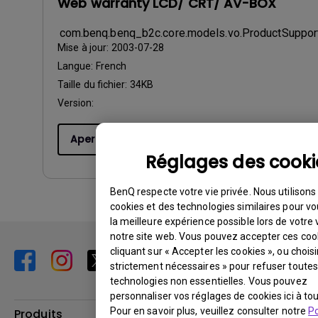
Web warranty LCD/ CRT/ AV-BOX
com.benq.benq_b2c.core.models.vo.ProductSuppo
Mise à jour:
2003-07-28
Langue:
French
Taille du fichier:
34KB
Version:
Aperçu
Réglages des cooki
BenQ respecte votre vie privée. Nous utilisons
cookies et des technologies similaires pour vo
la meilleure expérience possible lors de votre v
notre site web. Vous pouvez accepter ces coo
cliquant sur « Accepter les cookies », ou chois
strictement nécessaires » pour refuser toutes
technologies non essentielles. Vous pouvez
personnaliser vos réglages de cookies ici à t
Pour en savoir plus, veuillez consulter notre
Po
Produits