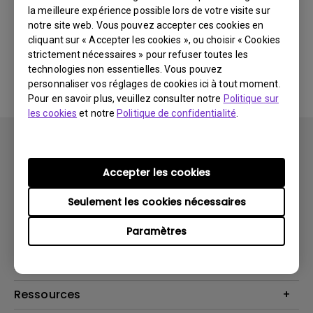
la meilleure expérience possible lors de votre visite sur
notre site web. Vous pouvez accepter ces cookies en
Aucun logiciel ou pilote
cliquant sur « Accepter les cookies », ou choisir « Cookies
strictement nécessaires » pour refuser toutes les
associé
technologies non essentielles. Vous pouvez
personnaliser vos réglages de cookies ici à tout moment.
Pour en savoir plus, veuillez consulter notre
Politique sur
les cookies
et notre
Politique de confidentialité
.
Accepter les cookies
Seulement les cookies nécessaires
Produits
Paramètres
Vidéoprojecteurs
Solutions
Moniteurs
Business Display
Assistance Technique
Éclairage
Haut-parleur
Contactez-nous
Ressources
Download Search