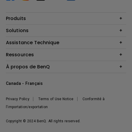
Produits
Vidéoprojecteurs
Solutions
Moniteurs
Business Display
Assistance Technique
Éclairage
Haut-parleur
Contactez-nous
Ressources
Download Search
Centre de connaissances
À propos de BenQ
Recycling
Deal Registration
Information générale
Présentation de l'entreprise
Canada - Français
Développement durable
Actualités
Privacy Policy
Terms of Use Notice
Conformité à
l'importation/exportation
Copyright © 2024 BenQ. All rights reserved.