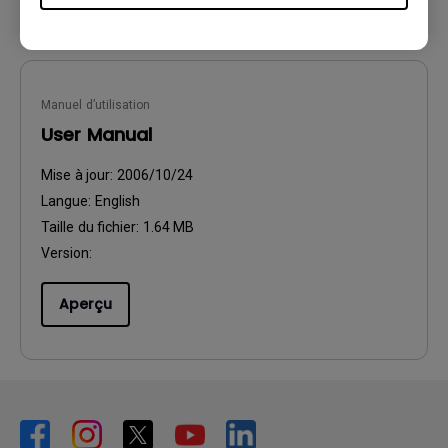
Manuel d’utilisation
User Manual
Mise à jour:
2006/10/24
Langue:
English
Taille du fichier:
1.64 MB
Version:
Aperçu