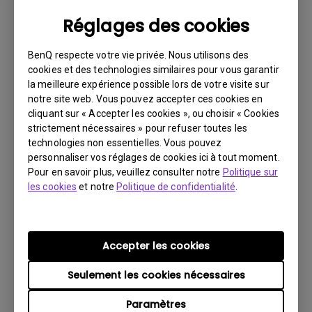
Langue:
European French
Réglages des cookies
Taille du fichier:
89.77 KB
Version:
BenQ respecte votre vie privée. Nous utilisons des
cookies et des technologies similaires pour vous garantir
Aperçu
la meilleure expérience possible lors de votre visite sur
notre site web. Vous pouvez accepter ces cookies en
cliquant sur « Accepter les cookies », ou choisir « Cookies
strictement nécessaires » pour refuser toutes les
technologies non essentielles. Vous pouvez
personnaliser vos réglages de cookies ici à tout moment.
Manuel d’utilisation
Pour en savoir plus, veuillez consulter notre
Politique sur
Manuel d'utilisation
les cookies
et notre
Politique de confidentialité
.
Mise à jour:
2006/10/24
Langue:
European French
Accepter les cookies
Taille du fichier:
1.59 MB
Version:
Seulement les cookies nécessaires
Aperçu
Paramètres