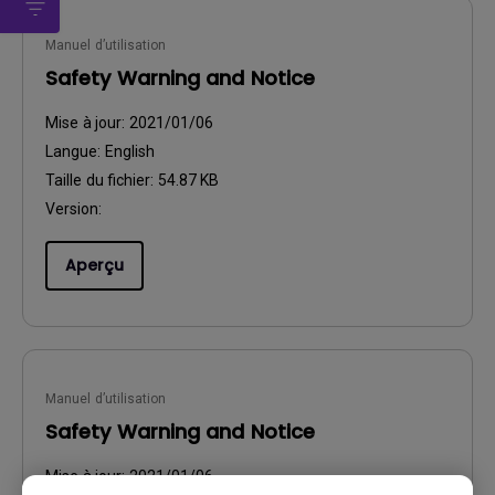
Manuel d’utilisation
Safety Warning and Notice
Mise à jour:
2021/01/06
Langue:
English
Taille du fichier:
54.87 KB
Version:
Aperçu
Manuel d’utilisation
Safety Warning and Notice
Mise à jour:
2021/01/06