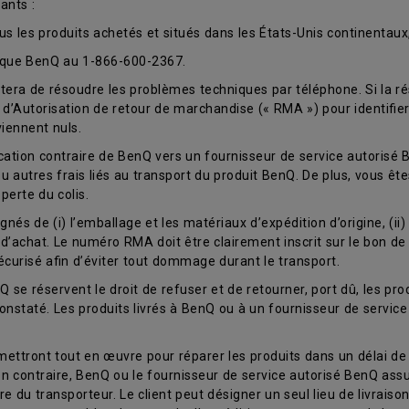
ants :
ous les produits achetés et situés dans les États-Unis continentaux
nique BenQ au 1-866-600-2367.
era de résoudre les problèmes techniques par téléphone. Si la ré
d’Autorisation de retour de marchandise (« RMA ») pour identifier
iennent nuls.
ication contraire de BenQ vers un fournisseur de service autorisé 
ou autres frais liés au transport du produit BenQ. De plus, vous êt
perte du colis.
nés de (i) l’emballage et les matériaux d’expédition d’origine, (ii
e d’achat. Le numéro RMA doit être clairement inscrit sur le bon de 
curisé afin d’éviter tout dommage durant le transport.
 se réservent le droit de refuser et de retourner, port dû, les prod
constaté. Les produits livrés à BenQ ou à un fournisseur de servi
ettront tout en œuvre pour réparer les produits dans un délai de 
on contraire, BenQ ou le fournisseur de service autorisé BenQ assum
ure du transporteur. Le client peut désigner un seul lieu de livrais