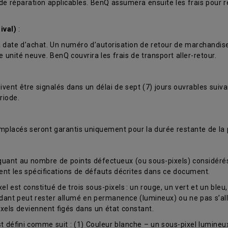
s de réparation applicables. BenQ assumera ensuite les frais pour 
ival)
:
t la date d’achat. Un numéro d’autorisation de retour de marchandi
nité neuve. BenQ couvrira les frais de transport aller-retour.
ent être signalés dans un délai de sept (7) jours ouvrables suiva
riode.
mplacés seront garantis uniquement pour la durée restante de la p
 quant au nombre de points défectueux (ou sous-pixels) considér
ent les spécifications de défauts décrites dans ce document.
est constitué de trois sous-pixels : un rouge, un vert et un bleu, 
ondant peut rester allumé en permanence (lumineux) ou ne pas s’a
pixels deviennent figés dans un état constant.
défini comme suit : (1) Couleur blanche – un sous-pixel lumineux