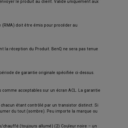
renvoyer le produit au client. Valide uniquement aux
se (RMA) doit être émis pour procéder au
nt la réception du Produit. BenQ ne sera pas tenue
ériode de garantie originale spécifiée ci-dessus.
és comme acceptables sur un écran ACL. La garantie
chacun étant contrôlé par un transistor distinct. Si
llumer du tout (sombre). Peu importe la marque ou
/chauffé (toujours allumé) (2) Couleur noire – un