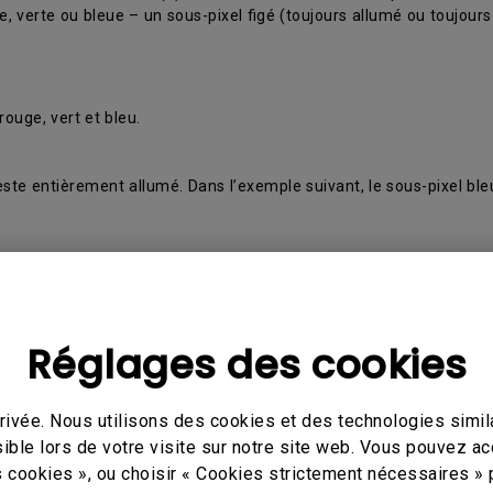
, verte ou bleue – un sous-pixel figé (toujours allumé ou toujours
ouge, vert et bleu.
reste entièrement allumé. Dans l’exemple suivant, le sous-pixel b
c.
Réglages des cookies
ivée. Nous utilisons des cookies et des technologies simila
ible lors de votre visite sur notre site web. Vous pouvez a
s cookies », ou choisir « Cookies strictement nécessaires » 