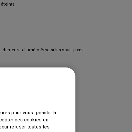
 éteint)
leu demeure allumé même si les sous-pixels
ires pour vous garantir la
ccepter ces cookies en
pour refuser toutes les