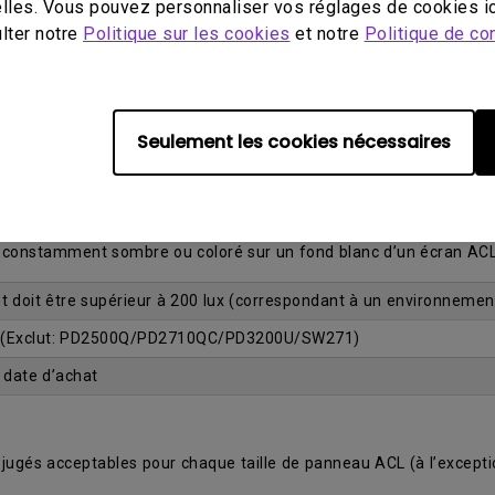
lles. Vous pouvez personnaliser vos réglages de cookies ic
ulter notre
Politique sur les cookies
et notre
Politique de con
o point lumineux)
et la satisfaction de sa clientèle a mené à l’offre d’une garantie
é, un échange gratuit du moniteur est garanti pendant la période d
Seulement les cookies nécessaires
 bleu ou vert qui demeure constamment allumé sur un fond noir d
.
 constamment sombre ou coloré sur un fond blanc d’un écran AC
t doit être supérieur à 200 lux (correspondant à un environnemen
 (Exclut: PD2500Q/PD2710QC/PD3200U/SW271)
a date d’achat
 jugés acceptables pour chaque taille de panneau ACL (à l’except