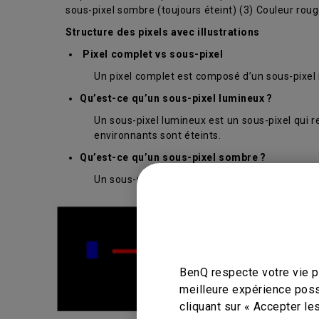
sous-pixel sombre (toujours éteint) (3) Couleur rouge
Structure des pixels avec illustrations
Pixel complet vs sous-pixel
Un pixel complet est composé d’un sous-pixel r
Qu’est-ce qu’un sous-pixel lumineux ?
Un sous-pixel lumineux est un sous-pixel qui 
environnants sont éteints.
Qu’est-ce qu’un sous-pixel sombre ?
Un sous-pixel qui reste coloré sur un fond blan
BenQ respecte votre vie pr
meilleure expérience poss
cliquant sur « Accepter le