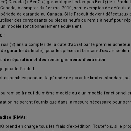
nQ Canada (« BenQ ») garantit que les lampes BenQ (le « Produit 
 Canada, à compter du 1er mai 2010, sont exemptes de défauts de
période de garantie au Canada. Si le Produit devient défectueux 
 utiliser des composants ou pièces neufs ou remis à neuf pour répa
un modèle fonctionnellement équivalent.
nQ
:
is (3) ans à compter de la date d’achat par le premier acheteur au 
e de garantie distincte), pour les pièces et la main-d’œuvre seul
es de réparation et des renseignements d’entretien
 pour le Produit.
 disponibles pendant la période de garantie limitée standard, sel
ve ou remise à neuf du même modèle ou d’un modèle fonctionnelle
éparation ne seront fournis que dans la mesure nécessaire pour pe
ndise (RMA) :
nQ prend en charge tous les frais d’expédition. Toutefois, si le prod