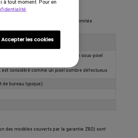
i à tout moment. Pour en
fidentialité
.
 ZBD dans le cadre de notre garantie limitée
e garantie limitée.
Accepter les cookies
’un écran ACL est considéré comme un sous-pixel
L est considéré comme un pixel sombre défectueux.
t de bureau typique).
ion des modèles couverts par la garantie ZBD) sont