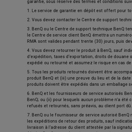
garantie, sous réserve des termes et conditions suiv
1. Le service de garantie en dépôt est offert pour t
2. Vous devez contacter le Centre de support tech
3. BenQ ou le Centre de support technique BenQ tent
le Centre de service client BenQ émettra un numéro 
RMA sont valides pendant trente (30) jours, puis dev
4. Vous devez retourner le produit à BenQ, sauf ind
d’expédition, taxes d’exportation, droits de douane 
expédié ou retourné et assumez le risque en cas de 
5. Tous les produits retournés doivent être accompag
produit BenQ et (iii) une preuve du lieu et de la dat
produits doivent être expédiés dans un emballage sé
6. BenQ et les fournisseurs de service autorisés BenQ
BenQ; ou (ii) pour lesquels aucun problème n’a été 
refusés et retournés, sans préavis, au client port dû.
7. BenQ ou le fournisseur de service autorisé BenQ m
les expéditions de retour des produits, sauf indicati
livraison à l’adresse du client attestée par la signat