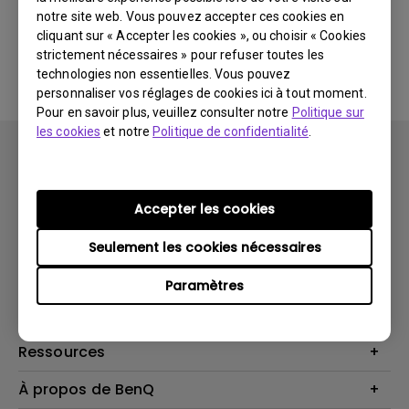
notre site web. Vous pouvez accepter ces cookies en
cliquant sur « Accepter les cookies », ou choisir « Cookies
Aucune FAQ associée
strictement nécessaires » pour refuser toutes les
technologies non essentielles. Vous pouvez
personnaliser vos réglages de cookies ici à tout moment.
Pour en savoir plus, veuillez consulter notre
Politique sur
les cookies
et notre
Politique de confidentialité
.
Accepter les cookies
Produits
Seulement les cookies nécessaires
Vidéoprojecteurs
Solutions
Paramètres
Moniteurs
Business Display
Assistance Technique
Éclairage
Haut-parleur
Contactez-nous
Ressources
Download Search
Centre de connaissances
À propos de BenQ
Recycling