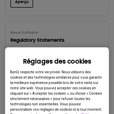
Aperçu
Manuel d’utilisation
Regulatory Statements
Mise à jour:
2026/08/07
Langue:
General
Réglages des cookies
Taille du fichier:
752.9 KB
Version:
BenQ respecte votre vie privée. Nous utilisons des
cookies et des technologies similaires pour vous garantir
la meilleure expérience possible lors de votre visite sur
Aperçu
notre site web. Vous pouvez accepter ces cookies en
cliquant sur « Accepter les cookies », ou choisir « Cookies
strictement nécessaires » pour refuser toutes les
technologies non essentielles. Vous pouvez
personnaliser vos réglages de cookies ici à tout moment.