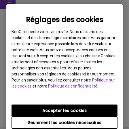
Pilote
Réglages des cookies
WHQL driver
BenQ respecte votre vie privée. Nous utilisons des
Système d’exploitation:
Windows10|Windows7|Windows8
cookies et des technologies similaires pour vous garantir
OS Version:
la meilleure expérience possible lors de votre visite sur
Version:
MP
notre site web. Vous pouvez accepter ces cookies en
Mise à jour:
2017/04/24
cliquant sur « Accepter les cookies », ou choisir « Cookies
strictement nécessaires » pour refuser toutes les
Taille du fichier:
9.11 KB
technologies non essentielles. Vous pouvez
personnaliser vos réglages de cookies ici à tout moment.
Télécharger
Pour en savoir plus, veuillez consulter notre
Politique sur
les cookies
et notre
Politique de confidentialité
.
En utilisant l'un des logiciels ci-dessus, vous acceptez
Accepter les cookies
les conditions de notre
contrat de licence utilisateur
final
.
Seulement les cookies nécessaires