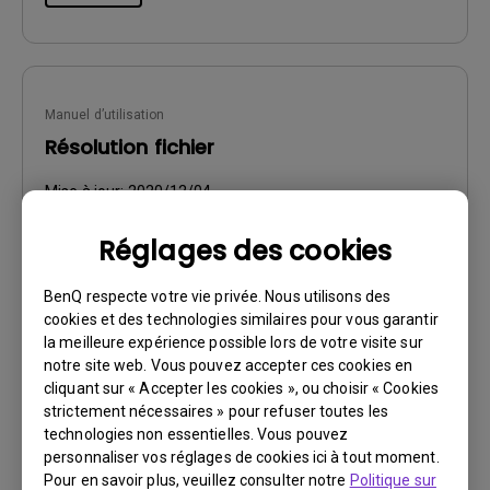
Manuel d’utilisation
Résolution fichier
Mise à jour:
2020/12/04
Langue:
European French
Réglages des cookies
Taille du fichier:
499.82 KB
Version:
BenQ respecte votre vie privée. Nous utilisons des
cookies et des technologies similaires pour vous garantir
Aperçu
la meilleure expérience possible lors de votre visite sur
notre site web. Vous pouvez accepter ces cookies en
cliquant sur « Accepter les cookies », ou choisir « Cookies
strictement nécessaires » pour refuser toutes les
technologies non essentielles. Vous pouvez
personnaliser vos réglages de cookies ici à tout moment.
Manuel d’utilisation
Pour en savoir plus, veuillez consulter notre
Politique sur