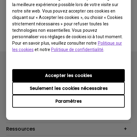
la meilleure expérience possible lors de votre visite sur
notre site web. Vous pouvez accepter ces cookies en
Aucun logiciel ou pilote
cliquant sur « Accepter les cookies », ou choisir « Cookies
strictement nécessaires » pour refuser toutes les
associé
technologies non essentielles. Vous pouvez
personnaliser vos réglages de cookies ici à tout moment.
Pour en savoir plus, veuillez consulter notre
Politique sur
les cookies
et notre
Politique de confidentialité
.
Accepter les cookies
Seulement les cookies nécessaires
Produits
Paramètres
Vidéoprojecteurs
Solutions
Moniteurs
Business Display
Assistance Technique
Éclairage
Haut-parleur
Contactez-nous
Ressources
Download Search