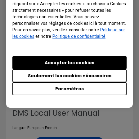
Aperçu | Télécharger
cliquant sur « Accepter les cookies », ou choisir « Cookies
strictement nécessaires » pour refuser toutes les
technologies non essentielles. Vous pouvez
personnaliser vos réglages de cookies ici à tout moment.
MANUEL D’UTILISATION
Pour en savoir plus, veuillez consulter notre
Politique sur
les cookies
et notre
Politique de confidentialité
.
DMS Local User Manual
Accepter les cookies
Langue: English
Seulement les cookies nécessaires
Aperçu | Télécharger
Paramètres
DMS Local User Manual
Langue: European French