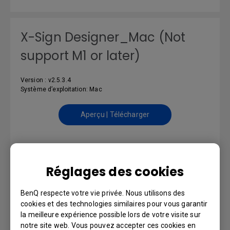
X-Sign Designer_Mac (Not
support M1 or later)
Version : v2.5.3.4
Système d’exploitation: Mac
Aperçu | Télécharger
Color Management
Réglages des cookies
BenQ respecte votre vie privée. Nous utilisons des
Version : v.S.1.0.1
cookies et des technologies similaires pour vous garantir
Système d’exploitation: Windows10|Windows7
la meilleure expérience possible lors de votre visite sur
notre site web. Vous pouvez accepter ces cookies en