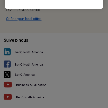
Tel: +1-714-559-4900
Fax: +1-714-557-0200
Or find your local office
Suivez-nous
BenQ North America
BenQ North America
BenQ America
Business & Education
BenQ North America