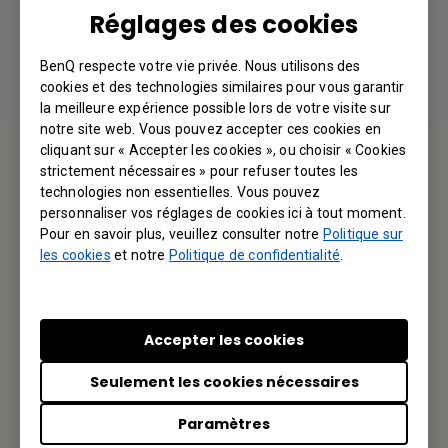
Réglages des cookies
BenQ respecte votre vie privée. Nous utilisons des
cookies et des technologies similaires pour vous garantir
la meilleure expérience possible lors de votre visite sur
notre site web. Vous pouvez accepter ces cookies en
cliquant sur « Accepter les cookies », ou choisir « Cookies
Service d'assistance
strictement nécessaires » pour refuser toutes les
technologies non essentielles. Vous pouvez
Nous aimerions avoir de vos nouvelles.
personnaliser vos réglages de cookies ici à tout moment.
Pour en savoir plus, veuillez consulter notre
Politique sur
les cookies
et notre
Politique de confidentialité
.
Contactez-nous
Votre BenQ
Accepter les cookies
BenQ America Corp.
Seulement les cookies nécessaires
3200 Park Center Drive, Suite 150 Costa Mesa, CA 92626,
USA
Paramètres