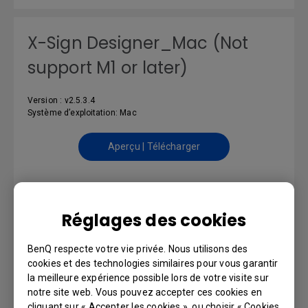
X-Sign Designer_Mac (Not
support M1 or later)
Version : v2.5.3.4
Système d’exploitation: Mac
Aperçu | Télécharger
MANUEL D’UTILISATION
Réglages des cookies
BenQ respecte votre vie privée. Nous utilisons des
DMS Cloud User Manual
cookies et des technologies similaires pour vous garantir
la meilleure expérience possible lors de votre visite sur
Langue: English
notre site web. Vous pouvez accepter ces cookies en
cliquant sur « Accepter les cookies », ou choisir « Cookies