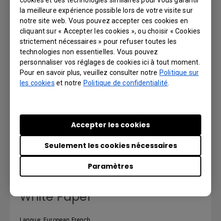
cookies et des technologies similaires pour vous garantir
la meilleure expérience possible lors de votre visite sur
Langue: English
notre site web. Vous pouvez accepter ces cookies en
cliquant sur « Accepter les cookies », ou choisir « Cookies
Aperçu | Télécharger
strictement nécessaires » pour refuser toutes les
technologies non essentielles. Vous pouvez
personnaliser vos réglages de cookies ici à tout moment.
Pour en savoir plus, veuillez consulter notre
Politique sur
les cookies
et notre
Politique de confidentialité
.
Manuel d'utilisation
Langue: European French
Accepter les cookies
Aperçu | Télécharger
Seulement les cookies nécessaires
Paramètres
White Paper
Langue: European French