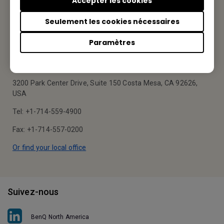
Accepter les cookies
Contactez-nous
Seulement les cookies nécessaires
Paramètres
Votre BenQ
BenQ America Corp.
3200 Park Center Drive, Suite 150 Costa Mesa, CA 92626,
USA
Tel: +1-714-559-4900
Fax: +1-714-557-0200
Or find your local office
Suivez-nous
BenQ North America