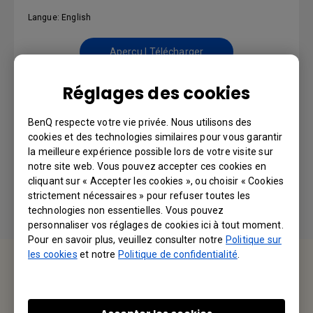
Langue: English
Aperçu | Télécharger
Réglages des cookies
BenQ respecte votre vie privée. Nous utilisons des
Manuel d'utilisation
cookies et des technologies similaires pour vous garantir
la meilleure expérience possible lors de votre visite sur
Langue: European French
notre site web. Vous pouvez accepter ces cookies en
cliquant sur « Accepter les cookies », ou choisir « Cookies
strictement nécessaires » pour refuser toutes les
Aperçu | Télécharger
technologies non essentielles. Vous pouvez
personnaliser vos réglages de cookies ici à tout moment.
Pour en savoir plus, veuillez consulter notre
Politique sur
les cookies
et notre
Politique de confidentialité
.
Service d'assistance
Nous aimerions avoir de vos nouvelles.