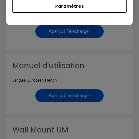
User Manual
Paramètres
Langue: English
Aperçu | Télécharger
Manuel d'utilisation
Langue: European French
Aperçu | Télécharger
Wall Mount UM