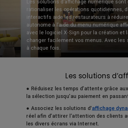
Les solutions d’affichage numérique sont 
rationaliser les opérations quotidiennes,
interactifs aide les restaurateurs à réd
autonome à l’aide du menu numérique affic
avec le logiciel X-Sign pour la création et
changer facilement vos menus. Avec les sol
à chaque fois.
Les solutions d’a
● Réduisez les temps d’attente grâce au
la sélection jusqu’au paiement en passant
● Associez les solutions d'
affichage dyn
réel afin d’attirer l’attention des clie
les divers écrans via Internet.