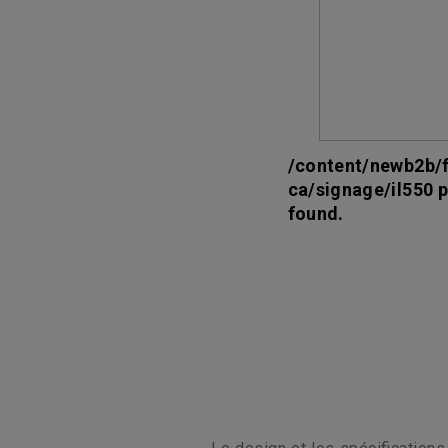
/content/newb2b/f
ca/signage/il550 
found.