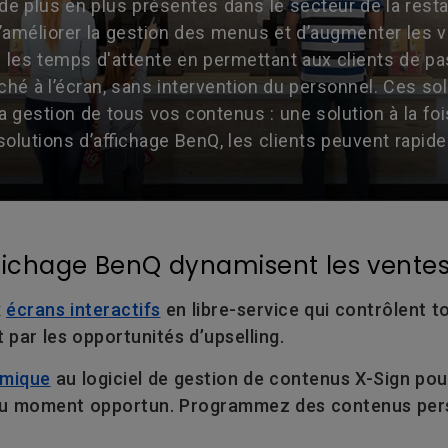
de plus en plus présentes dans le secteur de la resta
 d’améliorer la gestion des menus et d’augmenter les
uire les temps d'attente en permettant aux clients d
hé à l’écran, sans intervention du personnel. Ces s
 la gestion de tous vos contenus : une solution à la foi
utions d’affichage BenQ, les clients peuvent rapideme
ffichage BenQ dynamisent les ventes 
x
écrans interactifs
en libre-service qui contrôlent 
 par les opportunités d’upselling.
amique
au logiciel de gestion de contenus X-Sign pou
nts au moment opportun. Programmez des contenus pers