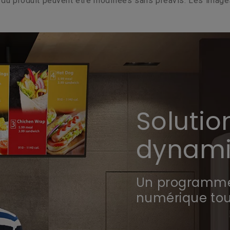
s du produit peuvent être modifiées sans préavis. Les image
Solutio
dynam
Un programme 
numérique to