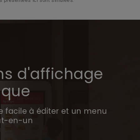
s présentées ici sont simulées.
ns d'affichage
ique
facile à éditer et un menu
ut-en-un