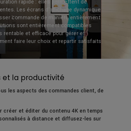
uration rapide : elles permettent de
 ventes. Les écrans d'affichage dynamique
e passer commande de manière entièrement
olutions sont entièrement compatibles
s rentable et efficace pour gérer et
nt faire leur choix et repartir satisfaits
et la productivité
tous les aspects des commandes client, de
r créer et éditer du contenu 4K en temps
onnalisés à distance et diffusez-les sur