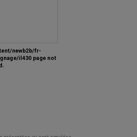
tent/newb2b/fr-
ignage/il430 page not
d.