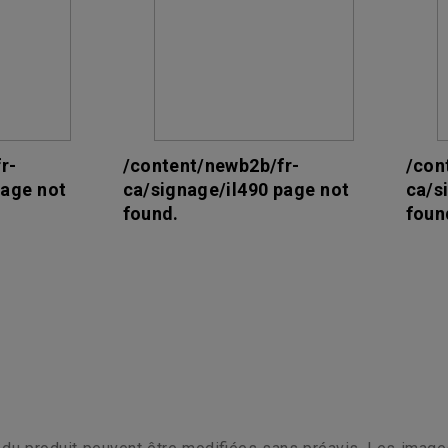
r-
/content/newb2b/fr-
/con
page not
ca/signage/il490 page not
ca/s
found.
foun