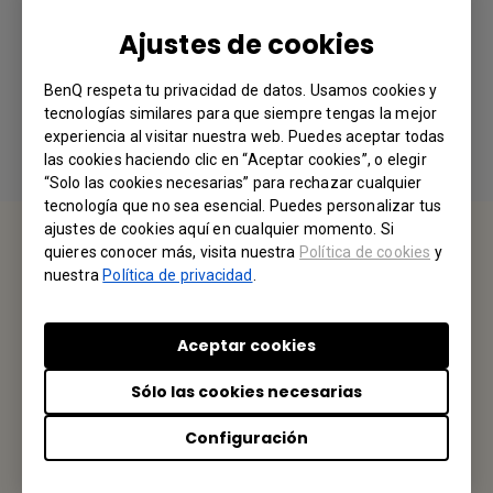
Ajustes de cookies
BenQ respeta tu privacidad de datos. Usamos cookies y
tecnologías similares para que siempre tengas la mejor
experiencia al visitar nuestra web. Puedes aceptar todas
las cookies haciendo clic en “Aceptar cookies”, o elegir
“Solo las cookies necesarias” para rechazar cualquier
tecnología que no sea esencial. Puedes personalizar tus
ajustes de cookies aquí en cualquier momento. Si
CONTÁCTENOS
quieres conocer más, visita nuestra
Política de cookies
y
nuestra
Política de privacidad
.
Nos encantaría saber de usted.
Aceptar cookies
Envíenos un Email
Sólo las cookies necesarias
Tu Oficina Local
Configuración
BENQ MÉXICO