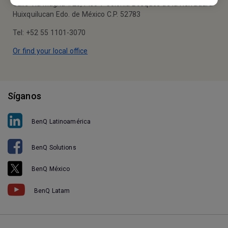
Calle Vía Magna #25, Piso 7 Colonia Bosques de la Herradura
Huixquilucan Edo. de México C.P. 52783
Tel: +52 55 1101-3070
Or find your local office
Síganos
BenQ Latinoamérica
BenQ Solutions
BenQ México
BenQ Latam