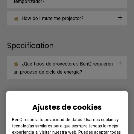
temporizador?
How do I mute the projector?
Specification
¿Qué tipos de proyectores BenQ requieren
un proceso de ciclo de energía?
Further Query
Ajustes de cookies
¿Qué tipos de proyectores BenQ requieren
BenQ respeta tu privacidad de datos. Usamos cookies y
un proceso de ciclo de energía?
tecnologías similares para que siempre tengas la mejor
experiencia al visitar nuestra web. Puedes aceptar todas