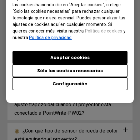
las cookies haciendo clic en “Aceptar cookies”, o elegir
Mi control remoto no funciona. ¿Qué se
“Solo las cookies necesarias” para rechazar cualquier
puede hacer para solucionarlo?
tecnología que no sea esencial. Puedes personalizar tus
ajustes de cookies aquí en cualquier momento. Si
quieres conocer más, visita nuestra
Política de cookies
y
¿Puedo controlar el proyector BenQ con un
nuestra
Política de privacidad
.
control remoto diseñado por otros fabricantes?
Aceptar cookies
¿Qué mensajes recordatorios dejarán de
mostrarse después de que se apague el
Sólo las cookies necesarias
"Mensaje recordatorio"?
Configuración
¿Cuál es el valor límite sugerido para el
ajuste trapezoidal cuando el proyector está
conectado a PointWrite-PW02?
¿Con qué tipo de sensor de rueda de color
está equipado el proyector?