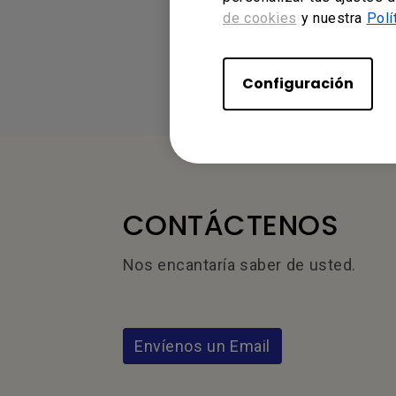
Manu
de cookies
y nuestra
Polí
Idioma:
Configuración
CONTÁCTENOS
Nos encantaría saber de usted.
Envíenos un Email