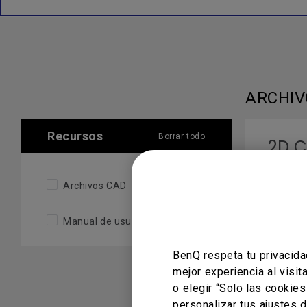
ARCHIV
Recursos
Borrar todo
2D 
Versión 
Archivos CAD
Sistema
Manual de usuario
BenQ respeta tu privacida
MANUAL
mejor experiencia al visi
o elegir “Solo las cookie
personalizar tus ajustes 