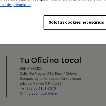
al del usuario
tica de privacidad
.
 European Spanish
Sólo las cookies necesarias
Tu Oficina Local
BENQ MÉXICO
Calle Vía Magna #25, Piso 7 Colonia
Bosques de la Herradura Huixquilucan
Edo. de México C.P. 52783
Tel: +52 55 1101-3070
Or find your local office